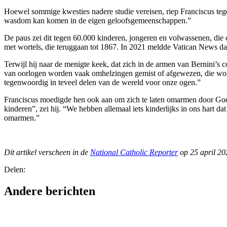
Hoewel sommige kwesties nadere studie vereisen, riep Franciscus tege
wasdom kan komen in de eigen geloofsgemeenschappen.”
De paus zei dit tegen 60.000 kinderen, jongeren en volwassenen, die 
met wortels, die teruggaan tot 1867. In 2021 meldde Vatican News d
Terwijl hij naar de menigte keek, dat zich in de armen van Bernini’s
van oorlogen worden vaak omhelzingen gemist of afgewezen, die worden
tegenwoordig in teveel delen van de wereld voor onze ogen.”
Franciscus moedigde hen ook aan om zich te laten omarmen door Gods l
kinderen”, zei hij. “We hebben allemaal iets kinderlijks in ons hart
omarmen.”
Dit artikel verscheen in de
National Catholic Reporter
op 25 april 20
Delen:
Andere berichten