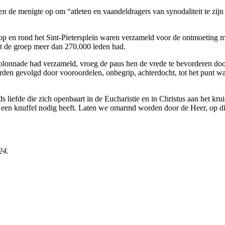
n de menigte op om “atleten en vaandeldragers van synodaliteit te zij
op en rond het Sint-Pietersplein waren verzameld voor de ontmoeting me
at de groep meer dan 270.000 leden had.
 colonnade had verzameld, vroeg de paus hen de vrede te bevorderen do
 gevolgd door vooroordelen, onbegrip, achterdocht, tot het punt waarop
iefde die zich openbaart in de Eucharistie en in Christus aan het kru
 dat een knuffel nodig heeft. Laten we omarmd worden door de Heer, op 
24.