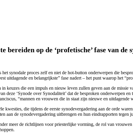
te bereiden op de ‘profetische’ fase van de 
is het synodale proces zelf en niet de hot-button onderwerpen die bes
est uitdagende en belangrijkste” fase nadert – het punt waarop het “pr
in keuzes die een impuls en nieuw leven zullen geven aan de missie van 
e van deze ‘Synode over Synodaliteit’ dat de besproken onderwerpen en t
ranciscus, “mannen en vrouwen die in staat zijn nieuwe en uitdagende 
ële kwesties, die tijdens de eerste synodevergadering aan de orde ware
en aan de synodevergadering uitbrengen en hun eindrapporten tegen j
nder meer de richtlijnen voor priesterlijke vorming, de rol van vrouw
choppen.