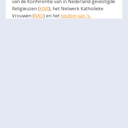
van de Konferentie van in Nederland gevestigde
Religieuzen (
KNR
), het Netwerk Katholieke
Vrouwen (
NKV
) en het
bisdom van ‘s-
Hertogenbosch
. En uiteraard op de officiële
website van de Rooms-Katholieke Kerk in
Nederland (
RKkerk.nl
).
Vanaf 1 januari 2026 wordt de informatie van de
website overgedragen aan het
Katholiek
Documentatie Centrum (KDC)
in Nijmegen,
zodat het bewaard blijft voor de toekomst. Ook
bij de Koninklijke Bibliotheek is de website
opgenomen in de
webcollectie
.
Het projectteam van ‘Luisterend op weg’ wenst
iedereen een gezegend en synodaal 2025 toe!