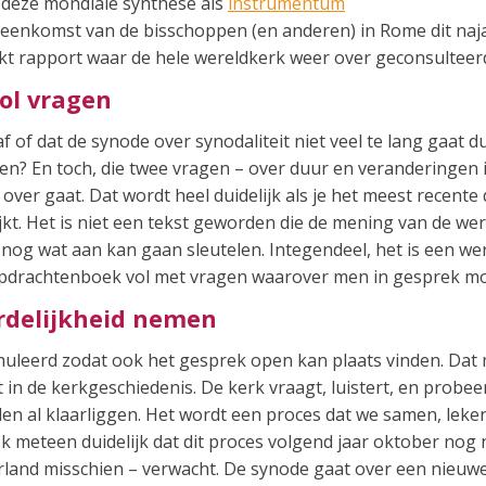
n deze mondiale synthese als
instrumentum
eenkomst van de bisschoppen (en anderen) in Rome dit najaa
werkt rapport waar de hele wereldkerk weer over geconsulteer
ol vragen
 af of dat de synode over synodaliteit niet veel te lang gaa
en? En toch, die twee vragen – over duur en veranderingen i
 over gaat. Dat wordt heel duidelijk als je het meest recent
jkt. Het is niet een tekst geworden die de mening van de w
nog wat aan kan gaan sleutelen. Integendeel, het is een 
pdrachtenboek vol met vragen waarover men in gesprek mo
delijkheid nemen
muleerd zodat ook het gesprek open kan plaats vinden. Dat
 in de kerkgeschiedenis. De kerk vraagt, luistert, en probe
n al klaarliggen. Het wordt een proces dat we samen, leken,
k meteen duidelijk dat dit proces volgend jaar oktober nog n
rland misschien – verwacht. De synode gaat over een nieuw