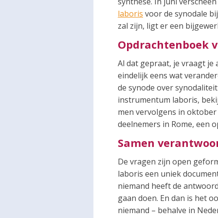
synthese. In juni verschee
laboris
voor de synodale bij
zal zijn, ligt er een bijge
Opdrachtenboek v
Al dat gepraat, je vraagt je
eindelijk eens wat verander
de synode over synodaliteit
instrumentum laboris, beki
men vervolgens in oktober 
deelnemers in Rome, een o
Samen verantwoor
De vragen zijn open gefor
laboris een uniek document
niemand heeft de antwoorde
gaan doen. En dan is het oo
niemand – behalve in Nede