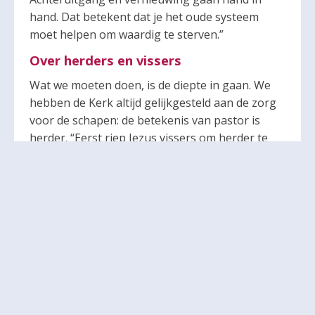
hand. Dat betekent dat je het oude systeem
moet helpen om waardig te sterven.”
Over herders en vissers
Wat we moeten doen, is de diepte in gaan. We
hebben de Kerk altijd gelijkgesteld aan de zorg
voor de schapen: de betekenis van pastor is
herder. “Eerst riep Jezus vissers om herder te
worden, vandaag roept Hij onze herders om
visser te worden”, aldus Mallon. Dat is volgens
hem klassiek katholiek: we hebben beide kanten
nodig. We moeten voor de schapen zorgen,
maar we moeten ook de diepte in. “Neem geen
genoegen met ondiep water. Sommige vissen
zwemmen misschien de haven in en springen in
de boten die aan de wal liggen, maar de meeste
vissen zitten in diep water… Daarom zegt Jezus
tegen ons: ‘Vaar naar diep water!’ Neem geen