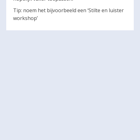
Tip: noem het bijvoorbeeld een ‘Stilte en luister
workshop’
Door: Janneke van Zelst in samenwerking met
de gemeente Rotterdam