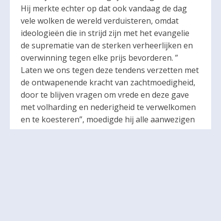
Hij merkte echter op dat ook vandaag de dag
vele wolken de wereld verduisteren, omdat
ideologieën die in strijd zijn met het evangelie
de suprematie van de sterken verheerlijken en
overwinning tegen elke prijs bevorderen. ”
Laten we ons tegen deze tendens verzetten met
de ontwapenende kracht van zachtmoedigheid,
door te blijven vragen om vrede en deze gave
met volharding en nederigheid te verwelkomen
en te koesteren”, moedigde hij alle aanwezigen
aan.
Ontmoeting met de pastorale raad
Voor de mis ontmoette de paus de pastorale
raad van de parochie, een gebruik dat hij ook
had tijdens zijn parochiebezoeken in Peru. Hij
benadrukte het belang van gebed en geleefd
geloof, en waarschuwde dat activiteiten zonder