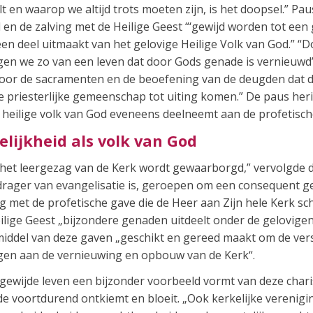
elt en waarop we altijd trots moeten zijn, is het doopsel.” P
en de zalving met de Heilige Geest “‘gewijd worden tot een g
een deel uitmaakt van het gelovige Heilige Volk van God.” “
gen we zo van een leven dat door Gods genade is vernieuwd”
 door de sacramenten en de beoefening van de deugden dat d
e priesterlijke gemeenschap tot uiting komen.” De paus her
t heilige volk van God eveneens deelneemt aan de profetisch
lijkheid als volk van God
 het leergezag van de Kerk wordt gewaarborgd,” vervolgde de
drager van evangelisatie is, geroepen om een consequent ge
 met de profetische gave die de Heer aan Zijn hele Kerk sc
lige Geest „bijzondere genaden uitdeelt onder de gelovigen 
middel van deze gaven „geschikt en gereed maakt om de ver
agen aan de vernieuwing en opbouw van de Kerk“.
gewijde leven een bijzonder voorbeeld vormt van deze chari
 voortdurend ontkiemt en bloeit. „Ook kerkelijke vereniginge