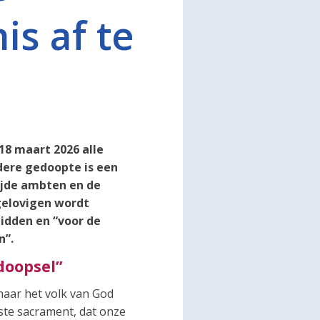
s af te
18 maart 2026 alle
dere gedoopte is een
ijde ambten en de
gelovigen wordt
idden en “voor de
n”.
doopsel”
naar het volk van God
rste sacrament, dat onze