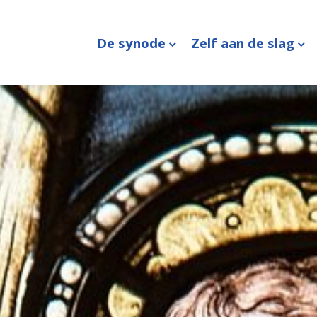
De synode
Zelf aan de slag