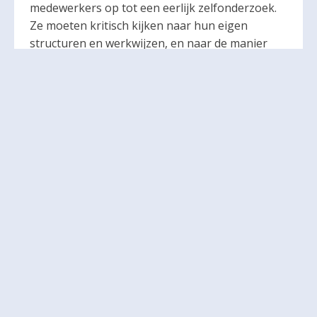
medewerkers op tot een eerlijk zelfonderzoek.
Ze moeten kritisch kijken naar hun eigen
structuren en werkwijzen, en naar de manier
waarop de Kerk zich verhoudt tot de moderne
samenleving.
“Ook dat hoort bij evangelisatie,” zegt hij. “De
Kerk moet laten zien dat ze meegroeit met de
tijd, zonder haar kernwaarden te verliezen.”
Met
Magnifica Humanitas
lijkt paus Leo XIV een
duidelijke richting aan te geven: een Kerk die
midden in de wereld staat, uitdagingen niet
schuwt en samen met anderen zoekt naar
antwoorden op de grote vragen van deze tijd.
Bron: Vatican News