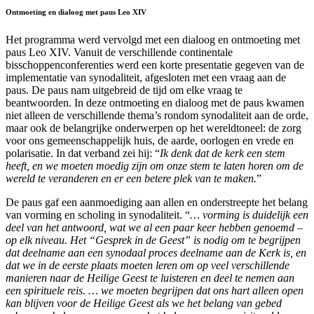
Ontmoeting en dialoog met paus Leo XIV
Het programma werd vervolgd met een dialoog en ontmoeting met
paus Leo XIV. Vanuit de verschillende continentale
bisschoppenconferenties werd een korte presentatie gegeven van de
implementatie van synodaliteit, afgesloten met een vraag aan de
paus. De paus nam uitgebreid de tijd om elke vraag te
beantwoorden. In deze ontmoeting en dialoog met de paus kwamen
niet alleen de verschillende thema’s rondom synodaliteit aan de orde,
maar ook de belangrijke onderwerpen op het wereldtoneel: de zorg
voor ons gemeenschappelijk huis, de aarde, oorlogen en vrede en
polarisatie. In dat verband zei hij: “
Ik denk dat de kerk een stem
heeft, en we moeten moedig zijn om onze stem te laten horen om de
wereld te veranderen en er een betere plek van te maken.
”
De paus gaf een aanmoediging aan allen en onderstreepte het belang
van vorming en scholing in synodaliteit. “
… vorming is duidelijk een
deel van het antwoord, wat we al een paar keer hebben genoemd –
op elk niveau. Het “Gesprek in de Geest” is nodig om te begrijpen
dat deelname aan een synodaal proces deelname aan de Kerk is, en
dat we in de eerste plaats moeten leren om op veel verschillende
manieren naar de Heilige Geest te luisteren en deel te nemen aan
een spirituele reis. … we moeten begrijpen dat ons hart alleen open
kan blijven voor de Heilige Geest als we het belang van gebed