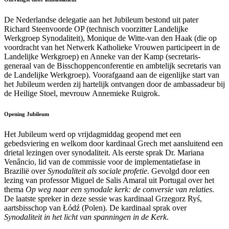
De Nederlandse delegatie aan het Jubileum bestond uit pater
Richard Steenvoorde OP (technisch voorzitter Landelijke
Werkgroep Synodaliteit), Monique de Witte-van den Haak (die op
voordracht van het Netwerk Katholieke Vrouwen participeert in de
Landelijke Werkgroep) en Anneke van der Kamp (secretaris-
generaal van de Bisschoppenconferentie en ambtelijk secretaris van
de Landelijke Werkgroep). Voorafgaand aan de eigenlijke start van
het Jubileum werden zij hartelijk ontvangen door de ambassadeur bij
de Heilige Stoel, mevrouw Annemieke Ruigrok.
Opening Jubileum
Het Jubileum werd op vrijdagmiddag geopend met een
gebedsviering en welkom door kardinaal Grech met aansluitend een
drietal lezingen over synodaliteit. Als eerste sprak Dr. Mariana
Venâncio, lid van de commissie voor de implementatiefase in
Brazilië over
Synodaliteit als sociale profetie
. Gevolgd door een
lezing van professor Miguel de Salis Amaral uit Portugal over het
thema
Op weg naar een synodale kerk: de conversie van relaties
.
De laatste spreker in deze sessie was kardinaal Grzegorz Ryś,
aartsbisschop van Łódź (Polen). De kardinaal sprak over
Synodaliteit in het licht van spanningen in de Kerk
.