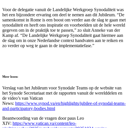
Voor de delegatie vanuit de Landelijke Werkgroep Synodaliteit was
het een bijzondere ervaring om deel te nemen aan dit Jubileum. “De
samenkomst in Rome is een boost om verder aan de slag te gaan met
synodaliteit en heeft ons inspiratie en voorbeelden uit de hele wereld
gegeven om in de praktijk toe te passen,” zo sluit Anneke van der
Kamp af. “De Landelijke Werkgroep Synodaliteit gaat hiermee aan
de slag om in onze Nederlandse context handvaten aan te reiken en
zo verder op weg te gaan in de implementatiefase.”
Meer lezen:
Verslag van het Jubileum voor Synodale Teams op de website van
het Synode Secretariaat met de rapporten vanuit de werelddelen en
de video’s van Vatican
News:
https://www.synod.va/en/highlights/jubilee-of-synodal-teams-
and-participatory-bodies.html
Beantwoording van de vragen door paus Leo
XIV:
https://www.vatican.va/content/leo-