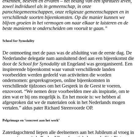
erkennen, beleven en ervaren – het belang van een spiritueel leven,
zowel individueel als in gemeenschap, in onze
parochiegemeenschappen, onze religieuze gemeenschappen en in
verschillende soorten bijeenkomsten. Op die manier kunnen we
blijven groeien in het vermogen om naar elkaar te luisteren en de
beste manieren te onderscheiden om vooruit te gaan.”
School for Synodality
De ontmoeting met de paus was de afsluiting van de eerste dag. De
Nederlandse delegatie nam aansluitend deel aan een bijeenkomst die
door de
School for Synodality
uit Engeland was georganiseerd. Een
inspirerende bijeenkomst waar vanuit verschillende landen
voorbeelden werden gedeeld van activiteiten die worden
ondernomen: gespreksgroepen, online bijeenkomsten in
verschillende tijdzones om het Gesprek in de Geest te voeren,
enzovoort. “We nemen deze voorbeelden mee als inspiratie, om te
zien wat er bij ons mogelijk is. En het mooie is: we hebben al
afgesproken dat we de materialen ook in het Nederlands mogen
vertalen.” aldus pater Richard Steenvoorde OP.
Pelgrimage en ‘concreet aan het werk’
Zaterdagochtend liepen alle deelnemers aan het Jubileum al vroeg in