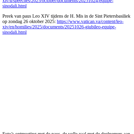
xiv/it/speeches/2025/october/documents/20251024-equipe-
sinodali.html
Preek van paus Leo XIV tijdens de H. Mis in de Sint Pietersbasiliek
op zondag 26 oktober 2025:
https://www.vatican.va/content/leo-
xiv/en/homilies/2025/documents/20251026-giubileo-equipe-
sinodali.html
Foto’s ontmoeting met de paus, de volle zaal met de deelnemers aan