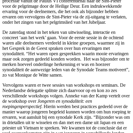
processie vanuit de Paulus VI conferentiehal naar de Sint-Pieter
voor de pelgrimage door de Heilige Deur. Een indrukwekkende
ervaring voor de deelnemers, die het ook als bijzonder hebben
ervaren om vervolgens de Sint-Pieter via de zij-uitgang te verlaten,
onder het zingen van het pelgrimslied van het Jubeljaar.
De zaterdag stond in het teken van uitwisseling, interactie en
concreet ‘aan het werk’ gaan. Voor de eerste sessie in de ochtend
waren alle deelnemers verdeeld in kleine groepen, waarmee zij in
het Gesprek in de Geest spraken over hun ervaringen met
synodaliteit. “Het waren open gesprekken waarin mooie ervaringen
maar ook zorgen gedeeld konden worden. Het was bijzonder om te
merken hoeveel onderlinge herkenning er was en hoezeer
synodaliteit de aanwezige leden van de Synodale Teams motiveert”,
zo vat Monique de Witte samen.
Vervolgens waren er twee sessies van workshops en seminars. De
Nederlandse delegatie splitste zich daarvoor op en kon zo zes
verschillende workshops volgen. Anneke van der Kamp vertelt over
de workshop over
Jongeren en synodaliteit: een
roepingenperspectief
. Hierin werden best practices gedeeld over de
manier waarop jongeren begeleid kunnen worden om hun roeping te
ervaren, wat aansluit bij een synodale Kerk zijn. “Bijzonder was om
in drietallen uit te wisselen en dan met een dame uit Japan en een
priester uit Vietnam te spreken. We kwamen tot de conclusie dat er