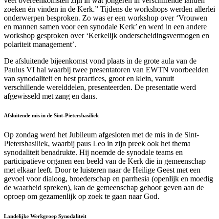
veel overeenkomsten zijn in wat jongeren in verschillende landen
zoeken én vinden in de Kerk.” Tijdens de workshops werden allerlei
onderwerpen besproken. Zo was er een workshop over ‘Vrouwen
en mannen samen voor een synodale Kerk’ en werd in een andere
workshop gesproken over ‘Kerkelijk onderscheidingsvermogen en
polariteit management’.
De afsluitende bijeenkomst vond plaats in de grote aula van de
Paulus VI hal waarbij twee presentatoren van EWTN voorbeelden
van synodaliteit en best practices, groot en klein, vanuit
verschillende werelddelen, presenteerden. De presentatie werd
afgewisseld met zang en dans.
Afsluitende mis in de Sint-Pietersbasiliek
Op zondag werd het Jubileum afgesloten met de mis in de Sint-
Pietersbasiliek, waarbij paus Leo in zijn preek ook het thema
synodaliteit benadrukte. Hij noemde de synodale teams en
participatieve organen een beeld van de Kerk die in gemeenschap
met elkaar leeft. Door te luisteren naar de Heilige Geest met een
gevoel voor dialoog, broederschap en parrhesia (openlijk en moedig
de waarheid spreken), kan de gemeenschap gehoor geven aan de
oproep om gezamenlijk op zoek te gaan naar God.
Landelijke Werkgroep Synodaliteit