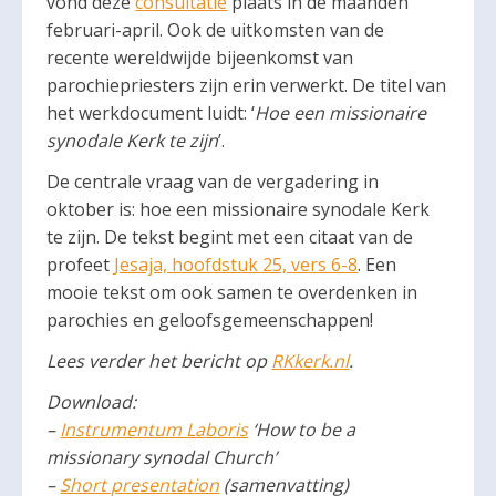
vond deze
consultatie
plaats in de maanden
februari-april. Ook de uitkomsten van de
recente wereldwijde bijeenkomst van
parochiepriesters zijn erin verwerkt. De titel van
het werkdocument luidt: ‘
Hoe een missionaire
synodale Kerk te zijn
’.
De centrale vraag van de vergadering in
oktober is: hoe een missionaire synodale Kerk
te zijn. De tekst begint met een citaat van de
profeet
Jesaja, hoofdstuk 25, vers 6-8
. Een
mooie tekst om ook samen te overdenken in
parochies en geloofsgemeenschappen!
Lees verder het bericht op
RKkerk.nl
.
Download:
–
Instrumentum Laboris
‘How to be a
missionary synodal Church’
–
Short presentation
(samenvatting)