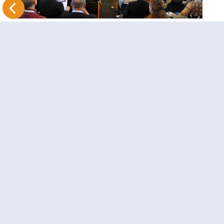
Kom naar de inspiratiedag:
samen bouwen aan een
synodale Kerk
10 juli 2026