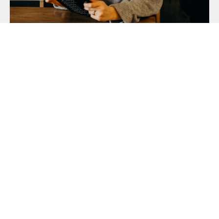
Blijf op de hoogte
We houden u graag op de hoogte! We sturen
regelmatig een nieuwsbrief om u te informeren
over nieuwe materialen en activiteiten. En om u
op hoogte te brengen van interessante
nieuwsberichten. Meld u aan voor onze
nieuwsbrief.
E-mailadres
(Vereist)
Toestemming
(Vereist)