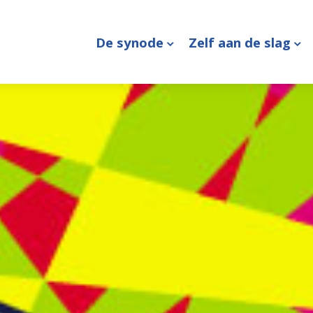
De synode
Zelf aan de slag