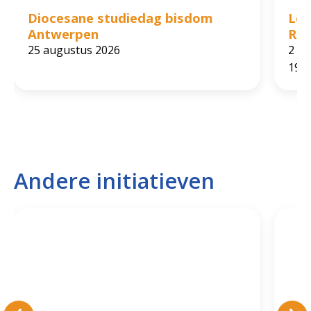
Diocesane studiedag bisdom
Lez
Antwerpen
Rol
25 augustus 2026
2 ok
19:0
Andere initiatieven