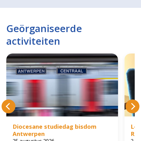
Geörganiseerde
activiteiten
Diocesane studiedag bisdom
Lez
Antwerpen
Rol
25 augustus 2026
2 ok