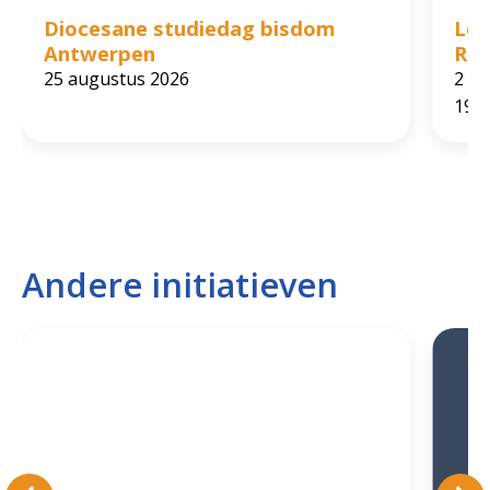
Diocesane studiedag bisdom
Lez
Antwerpen
Rol
25 augustus 2026
2 ok
19:0
Andere initiatieven