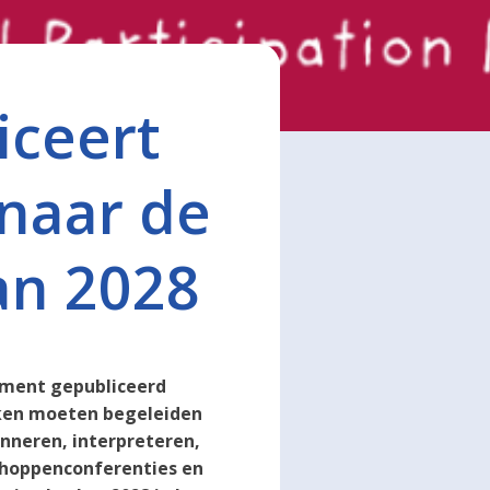
iceert
naar de
an 2028
ument gepubliceerd
rken moeten begeleiden
inneren, interpreteren,
sschoppenconferenties en