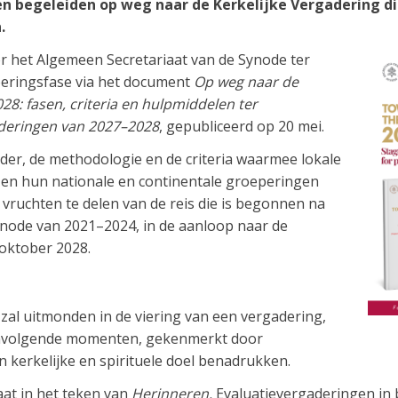
n begeleiden op weg naar de Kerkelijke Vergadering die
.
r het Algemeen Secretariaat van de Synode ter
oeringsfase via het document
Op weg naar de
8: fasen, criteria en hulpmiddelen ter
deringen van 2027–2028
, gepubliceerd op 20 mei.
nder, de methodologie en de criteria waarmee lokale
 en hun nationale en continentale groeperingen
ruchten te delen van de reis die is begonnen na
node van 2021–2024, in de aanloop naar de
 oktober 2028.
e zal uitmonden in de viering van een vergadering,
envolgende momenten, gekenmerkt door
 kerkelijke en spirituele doel benadrukken.
aat in het teken van
Herinneren.
Evaluatievergaderingen in