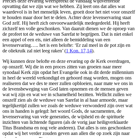
Precies deze ervaring weerspreekt de vandaag wijdverbreide
opvatting dat we zijn wat we hebben. Zij leert ons dat alles wat
waardevol is in het menselijk leven, groeit door het niet voor onszelf
te houden maar door het te delen. Achter deze levenservaring staat
God zelf. Hij heeft zich onvoorwaardelijk medegedeeld. Hij heeft
zichzelf ten volle geschonken. Van daaruit dienen we de oproep van
de profeet tot de weduwe van Sarefat te begrijpen. Dat is niet enkel
een appel of een eis, niet alleen de bemiddeling van een
levenservaring….. het is een belofte: ‘Er zal meel in de pot zijn en
de oliekruik zal niet leeg raken’ (
1 Kon. 17,14
).
Wij kunnen deze belofte en deze ervaring op de Kerk overdragen,
op onszelf. Wij die in een proces zitten van groeien naar meer
synodaal Kerk zijn opdat het Evangelie ook in dit derde millennium
in heel de wereld verkondigd en gehoord mag worden, mogen ons
realiseren dat we des te meer zullen opbloeien, naar mate we ons in
de levensbeweging van God laten opnemen en de mensen geven
wat wij zijn en wat we in schamelheid bezitten. Wellicht zullen we
onszelf zien als de weduwe van Sarefat in al haar armoede, maar
tegelijkertijd zullen we zoals de weduwe verwonderd zijn over wat
ons in handen is gelegd: het woord Gods, de sacramenten, de
levenservaring van vele generaties, de wijsheid en de spirituele
inzichten van lichtende figuren (als de vorig jaar heiligverklaarde
Titus Brandsma en nog vele anderen). Dat alles is ons geschonken
opdat wij het verder zouden geven aan allen die op zoek zijn naar