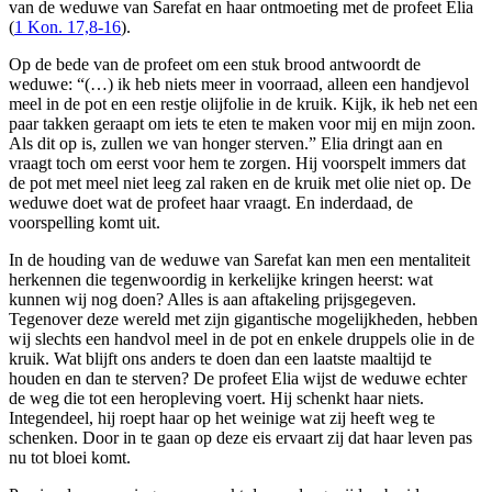
van de weduwe van Sarefat en haar ontmoeting met de profeet Elia
(
1 Kon. 17,8-16
).
Op de bede van de profeet om een stuk brood antwoordt de
weduwe: “(…) ik heb niets meer in voorraad, alleen een handjevol
meel in de pot en een restje olijfolie in de kruik. Kijk, ik heb net een
paar takken geraapt om iets te eten te maken voor mij en mijn zoon.
Als dit op is, zullen we van honger sterven.” Elia dringt aan en
vraagt toch om eerst voor hem te zorgen. Hij voorspelt immers dat
de pot met meel niet leeg zal raken en de kruik met olie niet op. De
weduwe doet wat de profeet haar vraagt. En inderdaad, de
voorspelling komt uit.
In de houding van de weduwe van Sarefat kan men een mentaliteit
herkennen die tegenwoordig in kerkelijke kringen heerst: wat
kunnen wij nog doen? Alles is aan aftakeling prijsgegeven.
Tegenover deze wereld met zijn gigantische mogelijkheden, hebben
wij slechts een handvol meel in de pot en enkele druppels olie in de
kruik. Wat blijft ons anders te doen dan een laatste maaltijd te
houden en dan te sterven? De profeet Elia wijst de weduwe echter
de weg die tot een heropleving voert. Hij schenkt haar niets.
Integendeel, hij roept haar op het weinige wat zij heeft weg te
schenken. Door in te gaan op deze eis ervaart zij dat haar leven pas
nu tot bloei komt.