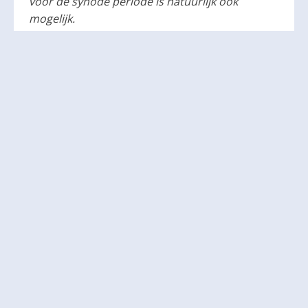
voor de synode periode is natuurlijk ook
mogelijk.
Delen:
Andere berichten