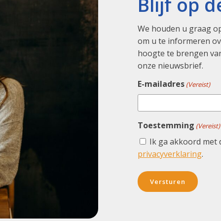
Blijf op 
We houden u graag op
om u te informeren ove
hoogte te brengen van
onze nieuwsbrief.
E-mailadres
(Vereist)
Toestemming
(Vereist)
Ik ga akkoord met 
privacyverklaring
.