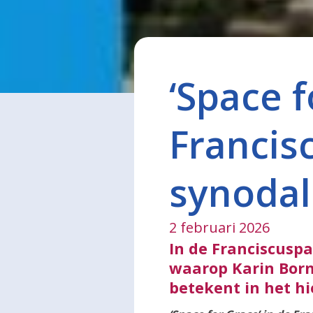
‘Space f
Francis
synoda
2 februari 2026
In de Franciscusp
waarop Karin Bornh
betekent in het hi