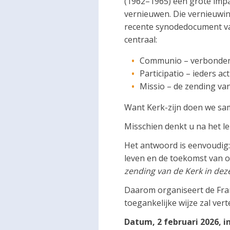
(1962–1965) een grote impa
vernieuwen. Die vernieuwin
recente synodedocument va
centraal:
Communio – verbondenh
Participatio – ieders ac
Missio – de zending va
Want Kerk-zijn doen we sa
Misschien denkt u na het le
Het antwoord is eenvoudig
leven en de toekomst van o
zending van de Kerk in deze 
Daarom organiseert de Fra
toegankelijke wijze zal ver
Datum, 2 februari 2026, in