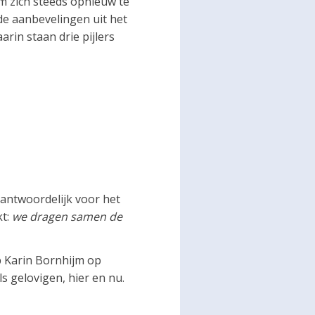
m zich steeds opnieuw te
de aanbevelingen uit het
arin staan drie pijlers
rantwoordelijk voor het
kt:
we dragen samen de
 Karin Bornhijm op
s gelovigen, hier en nu.