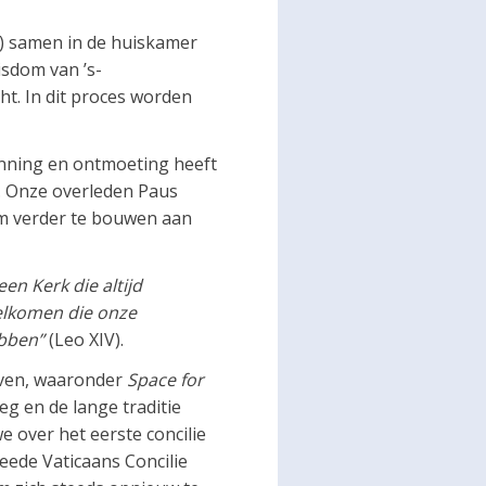
) samen in de huiskamer
isdom van ’s-
t. In dit proces worden
inning en ontmoeting heeft
). Onze overleden Paus
om verder te bouwen aan
en Kerk die altijd
welkomen die onze
ebben”
(Leo XIV).
ieven, waaronder
Space for
eg en de lange traditie
 over het eerste concilie
eede Vaticaans Concilie