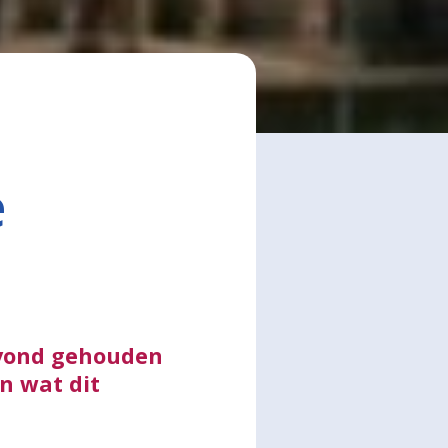
e
avond gehouden
n wat dit