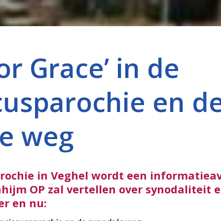
or Grace’ in de
cusparochie en d
le weg
arochie in Veghel wordt een informatie
ijm OP zal vertellen over synodaliteit e
er en nu: