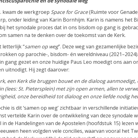
ranciscusparochie en de synodale weg
jl. kwam de werkgroep
Space for Grace
(Ruimte voor Genade
Erp, onder leiding van Karin Bornhijm. Karin is namens het B
j het synodale proces dat in ons bisdom op gang is gebrach
 om samen na te denken over de toekomst van de Kerk.
letterlijk “
samen op weg
”. Deze weg van gezamenlijke bez
ltrokken op parochie-, bisdom- én wereldniveau (2021–2024
s in gang gezet en onze huidige Paus Leo moedigt ons aan 
en uitnodigt. Hij zegt daarover:
erk, een Kerk die bruggen bouwt en de dialoog aanmoedigt, e
in (lees: St. Pietersplein) met zijn open armen, allen te ver
igheid, onze bereidheid tot dialoog en onze liefde nodig h
hie is dit ‘samen op weg’ zichtbaar in verschillende initiat
mst vertelde Karin over de ontwikkeling van deze synodale w
 in de Handelingen van de Apostelen (hoofdstuk 15) lezen we
 eeuwen heen volgden vele concilies, waarvan vooral het Tw