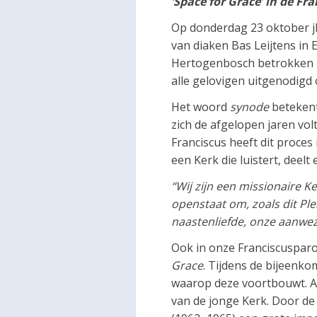
‘Space for Grace’ in de F
Op donderdag 23 oktober 
van diaken Bas Leijtens in 
Hertogenbosch betrokken bi
alle gelovigen uitgenodigd
Het woord
synode
betekent 
zich de afgelopen jaren vo
Franciscus heeft dit proce
een Kerk die luistert, deelt 
“Wij zijn een missionaire K
openstaat om, zoals dit Ple
naastenliefde, onze aanwez
Ook in onze Franciscusparoc
Grace
. Tijdens de bijeenko
waarop deze voortbouwt. Al
van de jonge Kerk. Door de