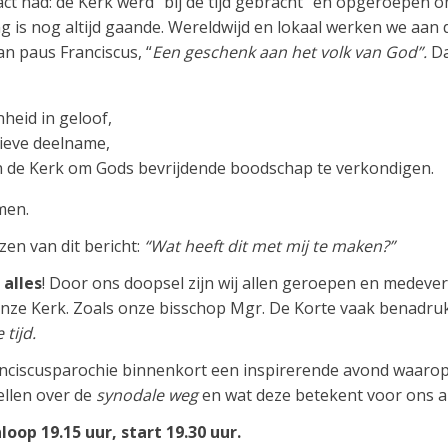
ct had: de Kerk werd “bij de tijd gebracht” en opgeroepen o
g is nog altijd gaande. Wereldwijd en lokaal werken we aan 
n paus Franciscus, “
Een geschenk aan het volk van God”.
Da
eid in geloof,
tieve deelname,
n de Kerk om Gods bevrijdende boodschap te verkondigen.
men.
zen van dit bericht:
“Wat heeft dit met mij te maken?”
:
alles
! Door ons doopsel zijn wij allen geroepen en medeve
nze Kerk. Zoals onze bisschop Mgr. De Korte vaak benadru
tijd.
nciscusparochie binnenkort een inspirerende avond waarop
tellen over de
synodale weg
en wat deze betekent voor ons al
loop 19.15 uur, start 19.30 uur.