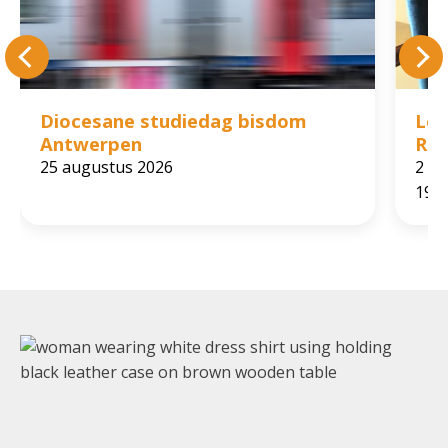
Diocesane studiedag bisdom
Lez
Antwerpen
Rol
25 augustus 2026
2 ok
19:0