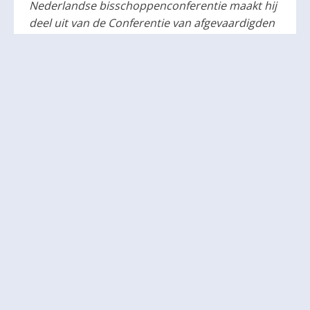
Nederlandse bisschoppenconferentie maakt hij
deel uit van de Conferentie van afgevaardigden
van bisschoppenconferentie in de Europese
Unie (Comece).
Delen:
Andere activiteiten